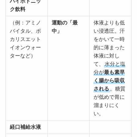
ハイポトニッ
ク飲料
（例：アミノ
運動の「最
体液よりも低
バイタル、ポ
中」
い浸透圧。汗
カリスエット
をかいて一時
イオンウォー
的に薄まった
ターなど）
体液に対し
て、
水分と塩
分が
最も素早
く腸から吸収
される
。糖質
が低めで胃に
溜まりにく
い。
経口補給水液