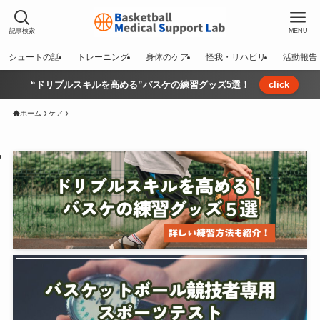
記事検索
MENU
シュートの話
トレーニング
身体のケア
怪我・リハビリ
活動報告
“ドリブルスキルを高める”バスケの練習グッズ5選！
click
ホーム
ケア