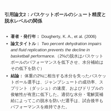
引用論文2：バスケットボールのシュート精度と
脱水レベルの関係
著者・発行年：
Dougherty, K. A., et al. (2006)
論文タイトル：
Two percent dehydration impairs
and fluid replication prevents the decline in
basketball performance.
（2%の脱水はバスケット
ボールのパフォーマンスを低下させ、水分補給は
その低下を防ぐ）
結論：
体重の2%に相当する水分を失ったバスケッ
トボール選手は、ジャンプシュートの成功率、ス
プリント（ダッシュ）の速度、およびドリブルの
俊敏性が有意に低下した。適切な水分・電解質補
給によってこの脱水を防いだ選手は、試合後半も
パフォーマンスを維持できた。