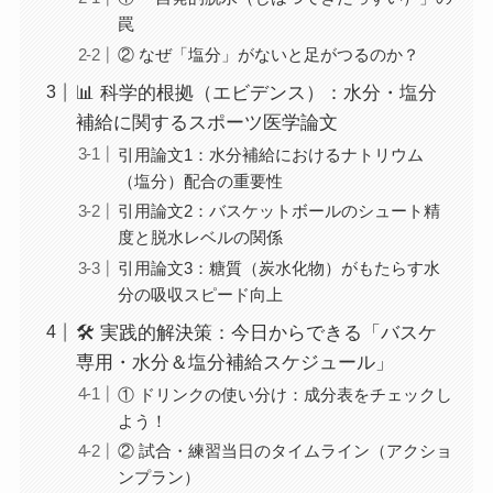
罠
② なぜ「塩分」がないと足がつるのか？
📊 科学的根拠（エビデンス）：水分・塩分
補給に関するスポーツ医学論文
引用論文1：水分補給におけるナトリウム
（塩分）配合の重要性
引用論文2：バスケットボールのシュート精
度と脱水レベルの関係
引用論文3：糖質（炭水化物）がもたらす水
分の吸収スピード向上
🛠 実践的解決策：今日からできる「バスケ
専用・水分＆塩分補給スケジュール」
① ドリンクの使い分け：成分表をチェックし
よう！
② 試合・練習当日のタイムライン（アクショ
ンプラン）