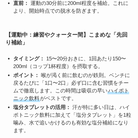
直前：
運動の30分前に200ml程度を補給。これに
より、開始時点での脱水を防ぎます。
【運動中：練習やクォーター間】こまめな「先回
り補給」
タイミング：
15〜20分おきに、1回あたり150〜
200ml（コップ1杯程度）を摂取する。
ポイント：
喉が渇く前に飲むのが鉄則。ベンチに
戻るたびに「1口〜2口」必ず口に含む習慣をチー
ムで徹底します。この時間は吸収の早い
ハイポト
ニック飲料
がベストです。
塩分タブレットの活用：
汗が特に多い日は、ハイ
ポトニック飲料に加えて「塩分タブレット」を1粒
噛み、水で追いかけるのも有効な塩分補給になり
ます。