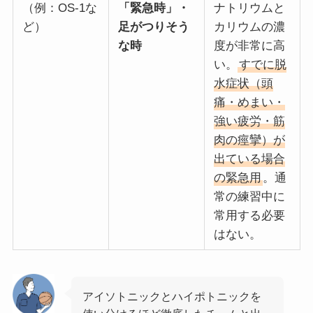
（例：OS-1な
「緊急時」・
ナトリウムと
ど）
足がつりそう
カリウムの濃
な時
度が非常に高
い。
すでに脱
水症状（頭
痛・めまい・
強い疲労・筋
肉の痙攣）が
出ている場合
の緊急用
。通
常の練習中に
常用する必要
はない。
アイソトニックとハイポトニックを