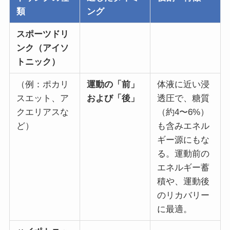
類
ング
スポーツドリ
ンク（アイソ
トニック）
（例：ポカリ
運動の「前」
体液に近い浸
スエット、ア
および「後」
透圧で、糖質
クエリアスな
（約4〜6%）
ど）
も含みエネル
ギー源にもな
る。運動前の
エネルギー蓄
積や、運動後
のリカバリー
に最適。