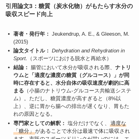
引用論文3：糖質（炭水化物）がもたらす水分の
吸収スピード向上
著者・発行年：
Jeukendrup, A. E., & Gleeson, M.
(2015)
論文タイトル：
Dehydration and Rehydration in
Sport.
（スポーツにおける脱水と再給水）
結論：
腸管において水分が吸収される際、
ナトリ
ウムと「適度な濃度の糖質（グルコース）」が同
時に存在すると、水分自体の吸収速度が劇的に高
まる
（小腸のナトリウム-グルコース共輸送システ
ム）。ただし、糖質濃度が高すぎると（8%以
上）、逆に胃から腸への排出が遅くなり、胃もた
れの原因となる。
専門家としての解釈：
塩分だけでなく、
適度な
「糖分」
があることで水分は最速で体に吸収され
ます。市販のスポーツドリンクが甘いのには、エ