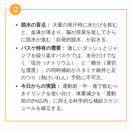
脱水の盲点：
大量の発汗時に水だけを飲む
と、血液が薄まり、脳が排尿を促してさら
に脱水が進む「自発的脱水」が起きる。
バスケ特有の需要：
激しいダッシュとジャ
ンプを繰り返すバスケでは、水分だけでな
く「塩分（ナトリウム）」と「糖分（適切
な濃度）」の同時補給がスタミナ維持と足
のつり（熱けいれん）予防に不可欠。
今日からの実践：
運動前・中・後で飲むべ
きドリンクを使い分け、体重減少を「運動
前の2%以内」に抑える科学的な補給スケジ
ュールを確立する。